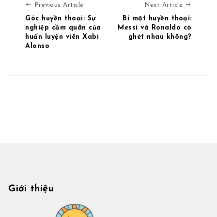
Previous Article
Next Art
Previous Article
Next Article
Góc huyền thoại: Sự
Bí mật huyền thoại:
nghiệp cầm quân của
Messi và Ronaldo có
huấn luyện viên Xabi
ghét nhau không?
Alonso
Giới thiệu