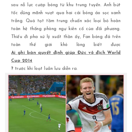
sau nỗ lực cướp bóng từ khu trung tuyến. Anh bứt
tốc dũng mãnh vượt qua hai cái bóng áo sọc xanh
trắng. Quả tạt tầm trung chuẩn xác loại bỏ hoàn
toàn hệ thống phòng ngự kiên cố của đối phương.
Thiếu đi pha xử lý xuất thần ấy, Fan bóng đá trên
Ai ghi bàn quyết định giúp Đức vô địch World
Cup 2014
?
trước khi loạt luân lưu diễn ra.