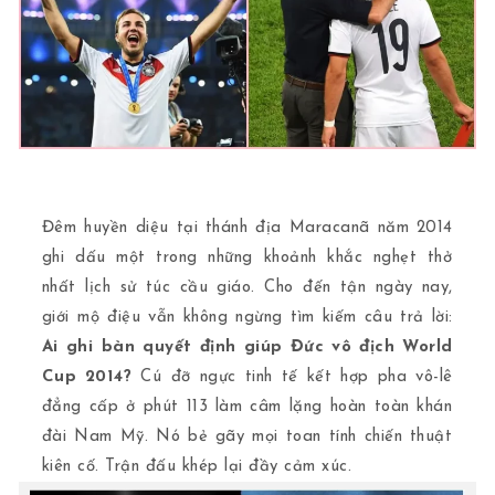
Đêm huyền diệu tại thánh địa Maracanã năm 2014
ghi dấu một trong những khoảnh khắc nghẹt thở
nhất lịch sử túc cầu giáo. Cho đến tận ngày nay,
giới mộ điệu vẫn không ngừng tìm kiếm câu trả lời:
Ai ghi bàn quyết định giúp Đức vô địch World
Cup 2014?
Cú đỡ ngực tinh tế kết hợp pha vô-lê
đẳng cấp ở phút 113 làm câm lặng hoàn toàn khán
đài Nam Mỹ. Nó bẻ gãy mọi toan tính chiến thuật
kiên cố. Trận đấu khép lại đầy cảm xúc.