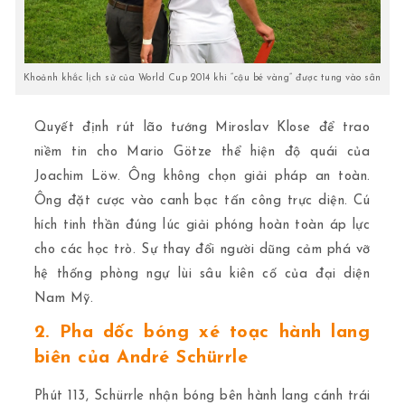
Khoảnh khắc lịch sử của World Cup 2014 khi “cậu bé vàng” được tung vào sân
Quyết định rút lão tướng Miroslav Klose để trao
niềm tin cho Mario Götze thể hiện độ quái của
Joachim Löw. Ông không chọn giải pháp an toàn.
Ông đặt cược vào canh bạc tấn công trực diện. Cú
hích tinh thần đúng lúc giải phóng hoàn toàn áp lực
cho các học trò. Sự thay đổi người dũng cảm phá vỡ
hệ thống phòng ngự lùi sâu kiên cố của đại diện
Nam Mỹ.
2. Pha dốc bóng xé toạc hành lang
biên của André Schürrle
Phút 113, Schürrle nhận bóng bên hành lang cánh trái