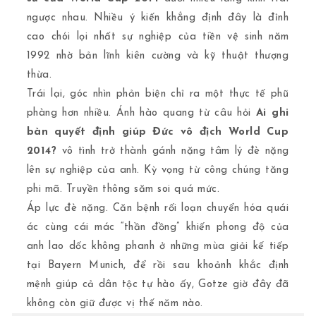
ngược nhau. Nhiều ý kiến khẳng định đây là đỉnh
cao chói lọi nhất sự nghiệp của tiền vệ sinh năm
1992 nhờ bản lĩnh kiên cường và kỹ thuật thượng
thừa.
Trái lại, góc nhìn phản biện chỉ ra một thực tế phũ
phàng hơn nhiều. Ánh hào quang từ câu hỏi
Ai ghi
bàn quyết định giúp Đức vô địch World Cup
2014?
vô tình trở thành gánh nặng tâm lý đè nặng
lên sự nghiệp của anh. Kỳ vọng từ công chúng tăng
phi mã. Truyền thông săm soi quá mức.
Áp lực đè nặng. Căn bệnh rối loạn chuyển hóa quái
ác cùng cái mác “thần đồng” khiến phong độ của
anh lao dốc không phanh ở những mùa giải kế tiếp
tại Bayern Munich, để rồi sau khoảnh khắc định
mệnh giúp cả dân tộc tự hào ấy, Gotze giờ đây đã
không còn giữ được vị thế năm nào.