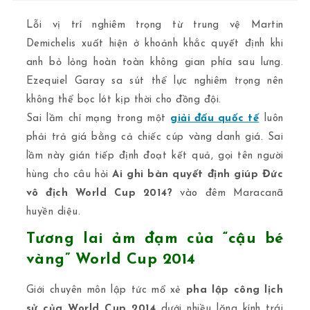
Lỗi vị trí nghiêm trọng từ trung vệ Martin
Demichelis xuất hiện ở khoảnh khắc quyết định khi
anh bỏ lỏng hoàn toàn không gian phía sau lưng.
Ezequiel Garay sa sút thể lực nghiêm trọng nên
không thể bọc lót kịp thời cho đồng đội.
Sai lầm chí mạng trong một
giải đấu quốc tế
luôn
phải trả giá bằng cả chiếc cúp vàng danh giá. Sai
lầm này gián tiếp định đoạt kết quả, gọi tên người
hùng cho câu hỏi
Ai ghi bàn quyết định giúp Đức
vô địch World Cup 2014?
vào đêm Maracanã
huyền diệu.
Tương lai ảm đạm của “cậu bé
vàng” World Cup 2014
Giới chuyên môn lập tức mổ xẻ
pha lập công lịch
sử của World Cup 2014
dưới nhiều lăng kính trái