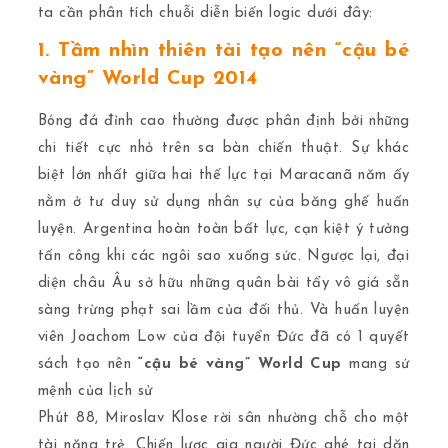
ta cần phân tích chuỗi diễn biến logic dưới đây:
1. Tầm nhìn thiên tài tạo nên “cậu bé
vàng” World Cup 2014
Bóng đá đỉnh cao thường được phân định bởi những
chi tiết cực nhỏ trên sa bàn chiến thuật. Sự khác
biệt lớn nhất giữa hai thế lực tại Maracanã năm ấy
nằm ở tư duy sử dụng nhân sự của băng ghế huấn
luyện. Argentina hoàn toàn bất lực, cạn kiệt ý tưởng
tấn công khi các ngôi sao xuống sức. Ngược lại, đại
diện châu Âu sở hữu những quân bài tẩy vô giá sẵn
sàng trừng phạt sai lầm của đối thủ. Và huấn luyện
viên Joachom Low của đội tuyển Đức đã có 1 quyết
sách tạo nên
“cậu bé vàng” World Cup
mang sứ
mệnh của lịch sử
Phút 88, Miroslav Klose rời sân nhường chỗ cho một
tài năng trẻ. Chiến lược gia người Đức ghé tai dặn