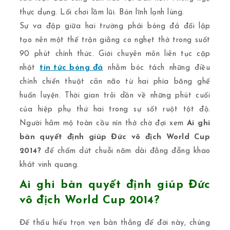
thực dụng. Lối chơi lầm lũi. Bản lĩnh lạnh lùng.
Sự va đập giữa hai trường phái bóng đá đối lập
tạo nên một thế trận giằng co nghẹt thở trong suốt
90 phút chính thức. Giới chuyên môn liên tục cập
nhật
tin tức bóng đá
nhằm bóc tách những điều
chỉnh chiến thuật cân não từ hai phía băng ghế
huấn luyện. Thời gian trôi dần về những phút cuối
của hiệp phụ thứ hai trong sự sốt ruột tột độ.
Người hâm mộ toàn cầu nín thở chờ đợi xem
Ai ghi
bàn quyết định giúp Đức vô địch World Cup
2014?
để chấm dứt chuỗi năm dài đằng đẵng khao
khát vinh quang.
Ai ghi bàn quyết định giúp Đức
vô địch World Cup 2014?
Để thấu hiểu trọn vẹn bàn thắng để đời này, chúng