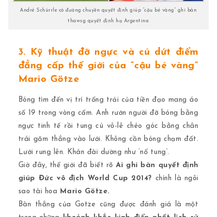
André Schürrle có đường chuyền quyết định giúp “cậu bé vàng” ghi bàn
thawsg quyết định hạ Argentina
3. Kỹ thuật đỡ ngực và cú dứt điểm
đẳng cấp thế giới của “cậu bé vàng”
Mario Götze
Bóng tìm đến vị trí trống trải của tiền đạo mang áo
số 19 trong vòng cấm. Anh rướn người đỡ bóng bằng
ngực tinh tế rồi tung cú vô-lê chéo góc bằng chân
trái găm thẳng vào lưới. Không cần bóng chạm đất.
Lưới rung lên. Khán đài dường như ‘nổ tung’.
Giờ đây, thế giới đã biết rõ
Ai ghi bàn quyết định
giúp Đức vô địch World Cup 2014?
chính là ngôi
sao tài hoa
Mario Götze.
Bàn thắng của Gotze cũng được đánh giá là một