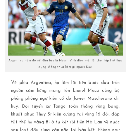
Argentina năm đó với đầu tàu là Messi trình diễn một lối chơi tập thể thực
dụng không thua kém gì người Đức.
Về phía Argentina, họ lầm lũi tiến bước dựa trên
nguồn cảm hứng mang tên Lionel Messi cùng bệ
phóng phòng ngự kiên cố do Javier Mascherano chỉ
huy. Đội tuyển xứ Tango toàn thắng vòng bảng,
khuất phục Thụy Sĩ kiên cường tại vòng 16 đội, dập
tắt thế hệ vàng Bỉ ở tứ kết rồi tiễn Hà Lan về nước
sau loạt đấu súng cân não tại bán kết. Phòng ngự