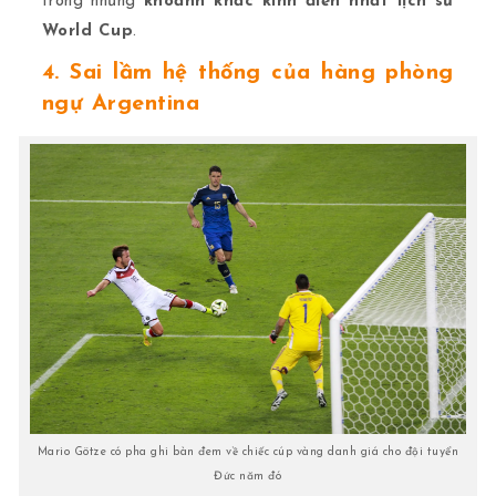
trong những
khoảnh khắc kinh điển nhất lịch sử
World Cup
.
4. Sai lầm hệ thống của hàng phòng
ngự Argentina
Mario Götze có pha ghi bàn đem về chiếc cúp vàng danh giá cho đội tuyển
Đức năm đó