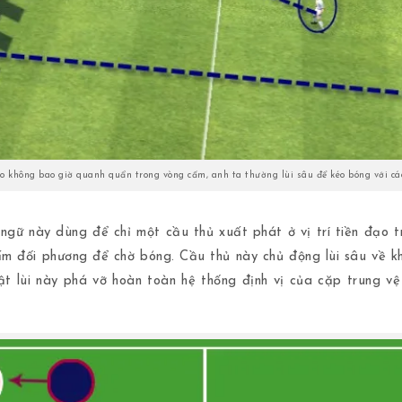
o không bao giờ quanh quẩn trong vòng cấm, anh ta thường lùi sâu để kéo bóng với cá
 ngữ này dùng để chỉ một cầu thủ xuất phát ở vị trí tiền đạo tr
ấm đối phương để chờ bóng. Cầu thủ này chủ động lùi sâu về kh
iật lùi này phá vỡ hoàn toàn hệ thống định vị của cặp trung v