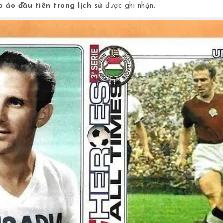
o ảo đầu tiên trong lịch sử
được ghi nhận.