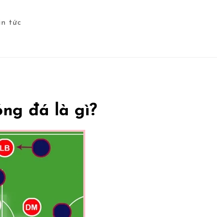
in tức
ng đá là gì?