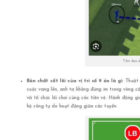
Tiền đạo ả
Bản chất cốt lõi của vị trí số 9 ảo là gì
: Thuật
cuộc vang lên, anh ta không đứng im trong vòng c
và tổ chức lối chơi cùng các tiền vệ. Hành động g
hộ công tự do hoạt động giữa các tuyến.