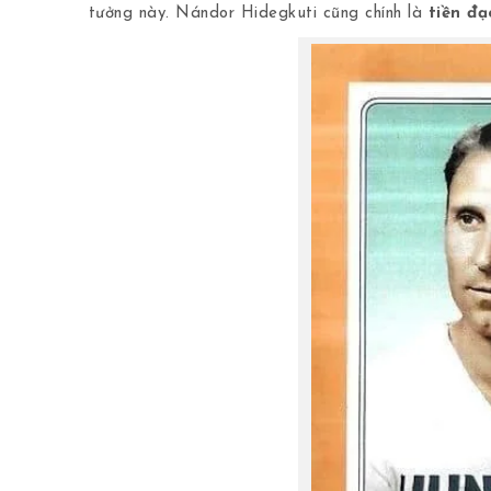
tưởng này. Nándor Hidegkuti cũng chính là
tiền đạ