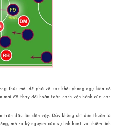
ương thức mới để phá vỡ các khối phòng ngự kiên cố
ệm mới đã thay đổi hoàn toàn cách vận hành của các
n trận đấu lớn đến vậy. Đây không chỉ đơn thuần là
ống, mở ra kỷ nguyên của sự linh hoạt và chiếm lĩnh