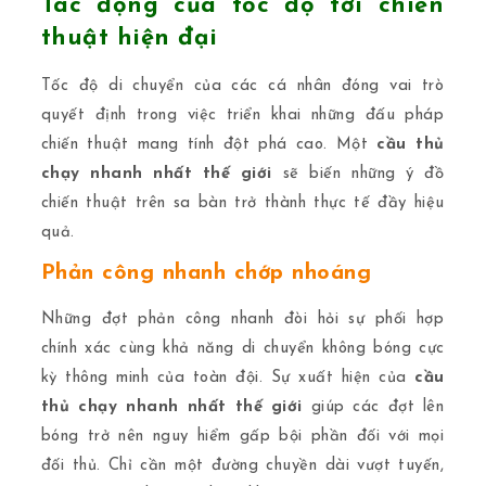
Tác động của tốc độ tới chiến
thuật hiện đại
Tốc độ di chuyển của các cá nhân đóng vai trò
quyết định trong việc triển khai những đấu pháp
chiến thuật mang tính đột phá cao. Một
cầu thủ
chạy nhanh nhất thế giới
sẽ biến những ý đồ
chiến thuật trên sa bàn trở thành thực tế đầy hiệu
quả.
Phản công nhanh chớp nhoáng
Những đợt phản công nhanh đòi hỏi sự phối hợp
chính xác cùng khả năng di chuyển không bóng cực
kỳ thông minh của toàn đội. Sự xuất hiện của
cầu
thủ chạy nhanh nhất thế giới
giúp các đợt lên
bóng trở nên nguy hiểm gấp bội phần đối với mọi
đối thủ. Chỉ cần một đường chuyền dài vượt tuyến,