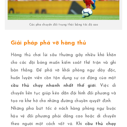
Các pha chuyển đổi trạng thái bằng tốc độ cao
Giải pháp phá vỡ hàng thủ
Hàng thủ chơi lùi sâu thường gây nhiều khó khăn
cho các đội bóng muốn kiểm soát thế trận và ghi
bàn thắng. Để phá vỡ khối phòng ngự dày đặc,
huấn luyện viên cần tận dụng sự cơ động của một
cầu thủ chạy nhanh nhất thế giới
. Việc di
chuyển liên tục giúp kéo dãn đội hình đối phương và
tạo ra khe hở cho những đường chuyền quyết định.
Những pha bứt tốc ở nách hàng phòng ngự buộc
hậu vệ đối phương phải dâng cao hoặc di chuyển
theo người một cách vất vả. Khi
cầu thủ chạy