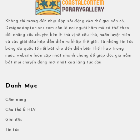
Không chỉ mang đến nhịp đập sôi động của thế giới sân cỏ,
Designadaptations.com còn là nơi người hâm mộ có thể theo
dõi những câu chuyện bên lề thú vị về cầu thủ, huấn luyện viên
và các giải đấu hấp dẫn diễn ra khắp thế giới. Từ những tin tức
bóng đá quốc tế nổi bật cho đến diễn biến thể thao trong
nước, website luôn cập nhật nhanh chóng để giúp độc giả nắm
bắt mọi chuyển động mới nhất của làng túc cầu.
Danh Mục
Cẩm nang
Cầu thủ & HLV
Giải đấu
Tin tức