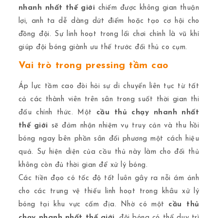
nhanh nhất thế giới
chiếm được không gian thuận
lợi, anh ta dễ dàng dứt điểm hoặc tạo cơ hội cho
đồng đội. Sự linh hoạt trong lối chơi chính là vũ khí
giúp đội bóng giành ưu thế trước đối thủ co cụm.
Vai trò trong pressing tầm cao
Áp lực tầm cao đòi hỏi sự di chuyển liên tục từ tất
cả các thành viên trên sân trong suốt thời gian thi
đấu chính thức. Một
cầu thủ chạy nhanh nhất
thế giới
sẽ đảm nhận nhiệm vụ truy cản và thu hồi
bóng ngay bên phần sân đối phương một cách hiệu
quả. Sự hiện diện của cầu thủ này làm cho đối thủ
không còn đủ thời gian để xử lý bóng.
Các tiền đạo có tốc độ tốt luôn gây ra nỗi ám ảnh
cho các trung vệ thiếu linh hoạt trong khâu xử lý
bóng tại khu vực cấm địa. Nhờ có một
cầu thủ
chạy nhanh nhất thế giới
, đội bóng có thể duy trì